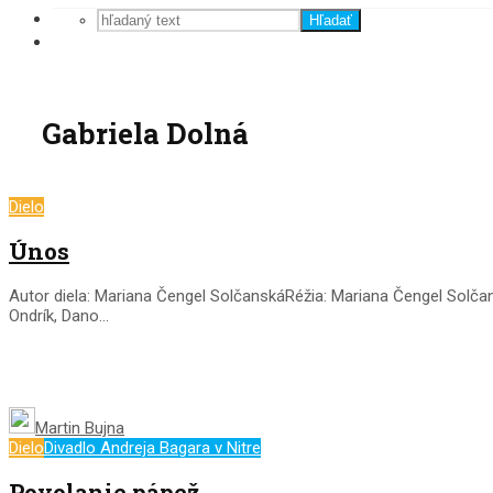
Hľadať
Gabriela Dolná
Dielo
Únos
Autor diela: Mariana Čengel SolčanskáRéžia: Mariana Čengel Solčans
Ondrík, Dano...
Martin Bujna
Dielo
Divadlo Andreja Bagara v Nitre
Povolanie pápež