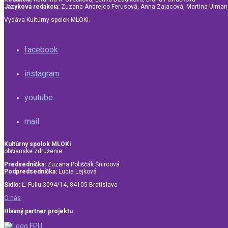
Jazyková redakcia:
Zuzana Andrejco Ferusová, Anna Zajacová, Martina Ulma
Vydáva Kultúrny spolok MLOKi.
facebook
instagram
youtube
mail
Kultúrny spolok MLOKi
občianske združenie
Predsedníčka:
Zuzana Poliščák Šnircová
Podpredsedníčka:
Lucia Lejková
Sídlo:
Ľ. Fullu 3094/14, 84105 Bratislava
O nás
Hlavný partner projektu