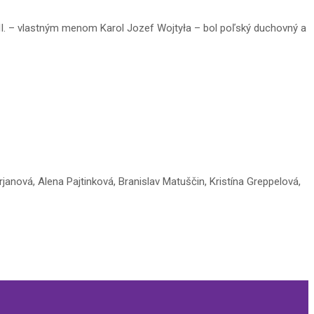
l II. – vlastným menom Karol Jozef Wojtyła – bol poľský duchovný a
janová, Alena Pajtinková, Branislav Matuščin, Kristína Greppelová,