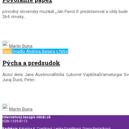
pôvodný slovenský muzikál „Ján Pavol II. predstavoval a vždy bude
264. rímsky...
Martin Bujna
Dielo
Divadlo Andreja Bagara v Nitre
Pýcha a predsudok
Autor diela: Jane AustinováRéžia: Ľubomír VajdičkaDramaturgia: Sve
Juraj Ďuriš, Peter...
Martin Bujna
Internetový časopis mloki.sk
ISSN 1339-8113
Redakcia:
Katarína K. Cvečková, Lenka Dzadíková, Diana Pavlačková