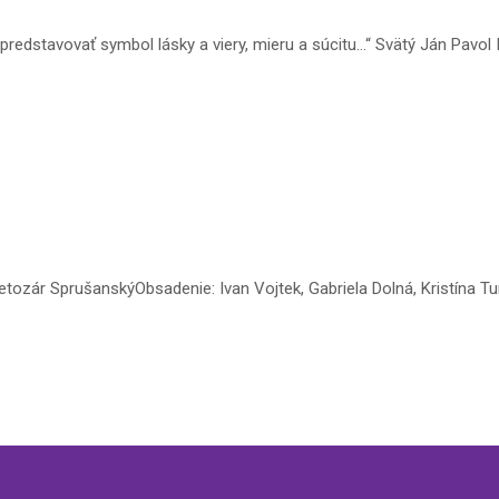
 predstavovať symbol lásky a viery, mieru a súcitu…“ Svätý Ján Pavo
tozár SprušanskýObsadenie: Ivan Vojtek, Gabriela Dolná, Kristína Tur