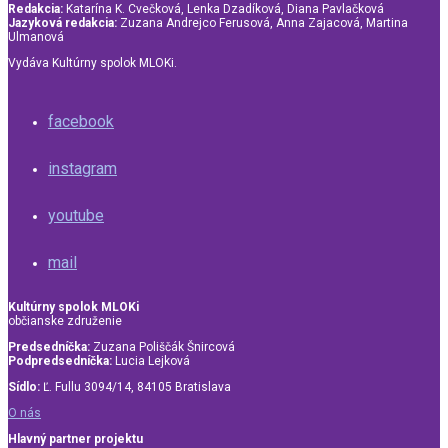
Redakcia:
Katarína K. Cvečková, Lenka Dzadíková, Diana Pavlačková
Jazyková redakcia:
Zuzana Andrejco Ferusová, Anna Zajacová, Martina
Ulmanová
Vydáva Kultúrny spolok MLOKi.
facebook
instagram
youtube
mail
Kultúrny spolok MLOKi
občianske združenie
Predsedníčka:
Zuzana Poliščák Šnircová
Podpredsedníčka:
Lucia Lejková
Sídlo:
Ľ. Fullu 3094/14, 84105 Bratislava
O nás
Hlavný partner projektu