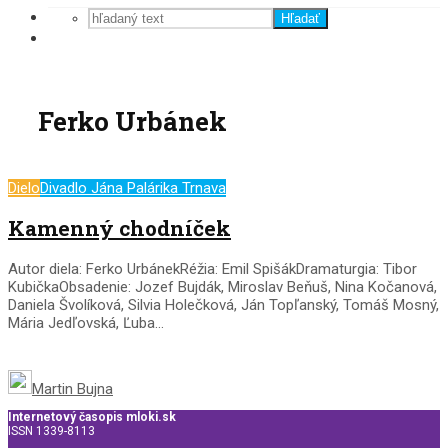
Hľadať
Ferko Urbánek
Dielo
Divadlo Jána Palárika Trnava
Kamenný chodníček
Autor diela: Ferko UrbánekRéžia: Emil SpišákDramaturgia: Tibor
KubičkaObsadenie: Jozef Bujdák, Miroslav Beňuš, Nina Kočanová,
Daniela Švolíková, Silvia Holečková, Ján Topľanský, Tomáš Mosný,
Mária Jedľovská, Ľuba...
Martin Bujna
Internetový časopis mloki.sk
ISSN 1339-8113