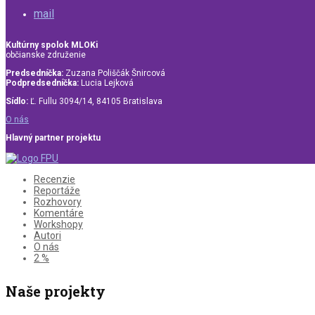
mail
Kultúrny spolok MLOKi
občianske združenie
Predsedníčka:
Zuzana Poliščák Šnircová
Podpredsedníčka:
Lucia Lejková
Sídlo:
Ľ. Fullu 3094/14, 84105 Bratislava
O nás
Hlavný partner projektu
Recenzie
Reportáže
Rozhovory
Komentáre
Workshopy
Autori
O nás
2 %
Naše projekty