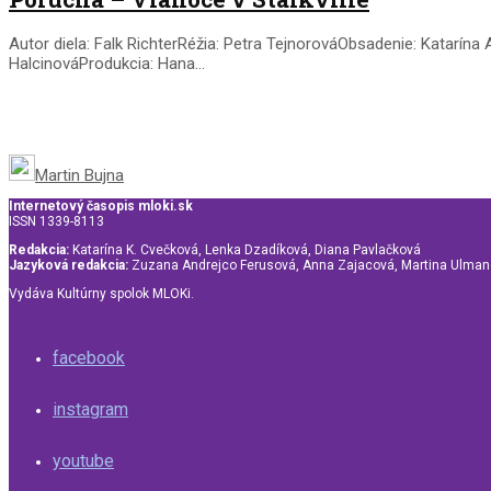
Autor diela: Falk RichterRéžia: Petra TejnorováObsadenie: Katarí
HalcinováProdukcia: Hana...
Martin Bujna
Internetový časopis mloki.sk
ISSN 1339-8113
Redakcia:
Katarína K. Cvečková, Lenka Dzadíková, Diana Pavlačková
Jazyková redakcia:
Zuzana Andrejco Ferusová, Anna Zajacová, Martina Ulma
Vydáva Kultúrny spolok MLOKi.
facebook
instagram
youtube