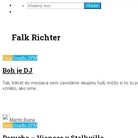
Hľadať
Falk Richter
Dielo
Divadlo DPM
Boh je DJ
Tak, trikrát do mesiaca sem zavoláme skupinu ľudí, môžu si to tu p
vzniklo, ako sme...
Martin Bujna
Dielo
Divadlo DPM
Porucha – Vianoce v Stalkville