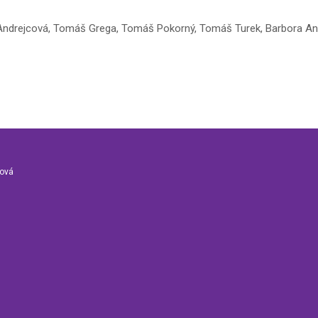
na Andrejcová, Tomáš Grega, Tomáš Pokorný, Tomáš Turek, Barbora And
nová