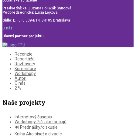
občianske združenie
Predsedníčka:
Zuzana Poliščák Šnircová
Podpredsedníčka:
Lucia Lejková
Sídlo:
Ľ. Fullu 3094/14, 84105 Bratislava
O nás
Hlavný partner projektu
Recenzie
Reportáže
Rozhovory
Komentáre
Workshopy
Autori
O nás
2 %
Naše projekty
Internetový časopis
Workshopy Píš, ako tancujú
🔊 Prednášky/diskusie
Kniha Ako písať o divadle