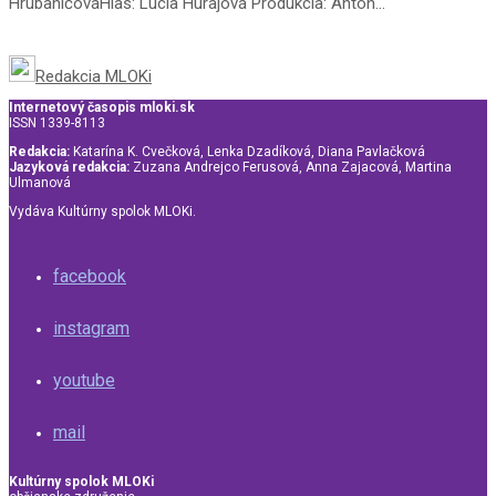
HrubaničováHlas: Lucia Hurajová Produkcia: Anton...
Redakcia MLOKi
Internetový časopis mloki.sk
ISSN 1339-8113
Redakcia:
Katarína K. Cvečková, Lenka Dzadíková, Diana Pavlačková
Jazyková redakcia:
Zuzana Andrejco Ferusová, Anna Zajacová, Martina
Ulmanová
Vydáva Kultúrny spolok MLOKi.
facebook
instagram
youtube
mail
Kultúrny spolok MLOKi