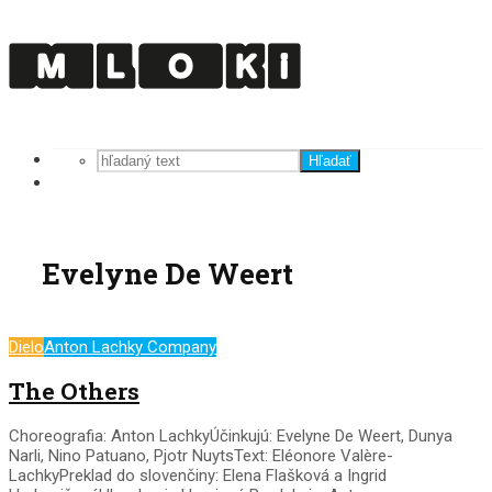
Hľadať
Evelyne De Weert
Dielo
Anton Lachky Company
The Others
Choreografia: Anton LachkyÚčinkujú: Evelyne De Weert, Dunya
Narli, Nino Patuano, Pjotr NuytsText: Eléonore Valère-
LachkyPreklad do slovenčiny: Elena Flašková a Ingrid