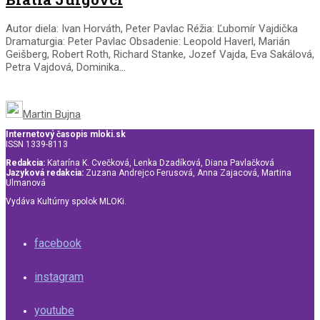
Autor diela: Ivan Horváth, Peter Pavlac Réžia: Ľubomír Vajdička
Dramaturgia: Peter Pavlac Obsadenie: Leopold Haverl, Marián
Geišberg, Robert Roth, Richard Stanke, Jozef Vajda, Eva Sakálová,
Petra Vajdová, Dominika...
Martin Bujna
Internetový časopis mloki.sk
ISSN 1339-8113
Redakcia:
Katarína K. Cvečková, Lenka Dzadíková, Diana Pavlačková
Jazyková redakcia:
Zuzana Andrejco Ferusová, Anna Zajacová, Martina
Ulmanová
Vydáva Kultúrny spolok MLOKi.
facebook
instagram
youtube