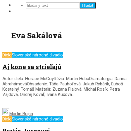
Hľadať
Eva Sakálová
Dielo
Slovenské národné divadlo
Aj kone sa strieľajú
Autor diela: Horace McCoyRéžia: Martin HubaDramaturgia: Darina
AbrahámováObsadenie: Táňa Pauhofová, Jakub Rybárik, Ľuboš
Kostelný, Tomáš Maštalír, Zuzana Fialová, Michal Rosík, Petra
Vajdová, Ondrej Kovaľ, Ivana Kuxová...
Martin Bujna
Dielo
Slovenské národné divadlo
Bratia Jurgovci