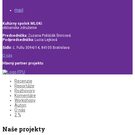
mail
Kultúrny spolok MLOKi
občianske združenie
Predsedníčka:
Zuzana Poliščák Šnircová
Podpredsedníčka:
Lucia Lejková
Sídlo:
Ľ. Fullu 3094/14, 84105 Bratislava
O nás
Hlavný partner projektu
Recenzie
Reportáže
Rozhovory
Komentáre
Workshopy
Autori
O nás
2 %
Naše projekty