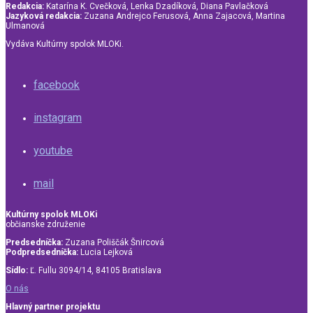
Redakcia:
Katarína K. Cvečková, Lenka Dzadíková, Diana Pavlačková
Jazyková redakcia:
Zuzana Andrejco Ferusová, Anna Zajacová, Martina
Ulmanová
Vydáva Kultúrny spolok MLOKi.
facebook
instagram
youtube
mail
Kultúrny spolok MLOKi
občianske združenie
Predsedníčka:
Zuzana Poliščák Šnircová
Podpredsedníčka:
Lucia Lejková
Sídlo:
Ľ. Fullu 3094/14, 84105 Bratislava
O nás
Hlavný partner projektu