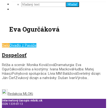
Hľadať
Eva Ogurčáková
Dielo
Divadlo z Pasáže
Dospelosť
Réžia a scenár: Monika KováčováDramaturgia: Eva
OgurčákováScéna a kostýmy: Ivana MackováHudba: Matej
HáaszPohybová spolupráca: Lívia MM BalážováSvetelný dizajn:
Ján ČiefZvukový dizajn a nahrávky: Dušan IvanVýroba...
Redakcia MLOKi
Internetový časopis mloki.sk
ISSN 1339-8113