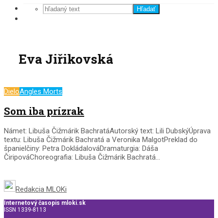
Hľadať
Eva Jiřikovská
Dielo
Angles Morts
Som iba prízrak
Námet: Libuša Čižmárik BachratáAutorský text: Lili DubskýÚprava
textu: Libuša Čižmárik Bachratá a Veronika MalgotPreklad do
španielčiny: Petra DokládalováDramaturgia: Dáša
ČiripováChoreografia: Libuša Čižmárik Bachratá...
Redakcia MLOKi
Internetový časopis mloki.sk
ISSN 1339-8113