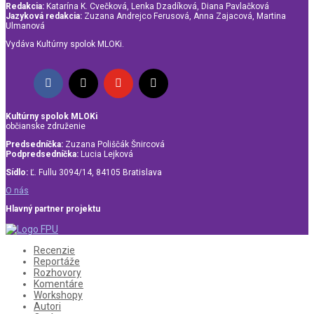
Redakcia:
Katarína K. Cvečková, Lenka Dzadíková, Diana Pavlačková
Jazyková redakcia:
Zuzana Andrejco Ferusová, Anna Zajacová, Martina
Ulmanová
Vydáva Kultúrny spolok MLOKi.
Kultúrny spolok MLOKi
občianske združenie
Predsedníčka:
Zuzana Poliščák Šnircová
Podpredsedníčka:
Lucia Lejková
Sídlo:
Ľ. Fullu 3094/14, 84105 Bratislava
O nás
Hlavný partner projektu
Recenzie
Reportáže
Rozhovory
Komentáre
Workshopy
Autori