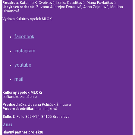
Redakcia:
Katarína K. Cvečková, Lenka Dzadíková, Diana Pavlačková
Jazyková redakcia:
Zuzana Andrejco Ferusová, Anna Zajacová, Martina
Ulmanová
Vydáva Kultúrny spolok MLOKi.
facebook
instagram
youtube
mail
Kultúrny spolok MLOKi
občianske združenie
Predsedníčka:
Zuzana Poliščák Šnircová
Podpredsedníčka:
Lucia Lejková
Sídlo:
Ľ. Fullu 3094/14, 84105 Bratislava
O nás
Hlavný partner projektu