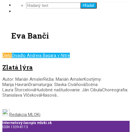
Hľadať
Eva Banči
Dielo
Divadlo Andreja Bagara v Nitre
Zlatá lýra
Autor: Marián AmslerRéžia: Marián AmslerKostýmy:
Marija HavranDramaturgia: Slavka CiváňováScéna:
Laura ŠtorcelováHudobné naštudovanie: Ján CibulaChoreografia:
Stanislava VlčekováHlasová...
Redakcia MLOKi
Internetový časopis mloki.sk
ISSN 1339-8113