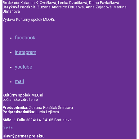
Redakcia:
Katarína K. Cvečková, Lenka Dzadíková, Diana Pavlačková
Jazyková redakcia:
Zuzana Andrejco Ferusová, Anna Zajacová, Martina
Ulmanová
Vydáva Kultúrny spolok MLOKi.
facebook
instagram
youtube
mail
Kultúrny spolok MLOKi
občianske združenie
Predsedníčka:
Zuzana Poliščák Šnircová
Podpredsedníčka:
Lucia Lejková
Sídlo:
Ľ. Fullu 3094/14, 84105 Bratislava
O nás
Hlavný partner projektu