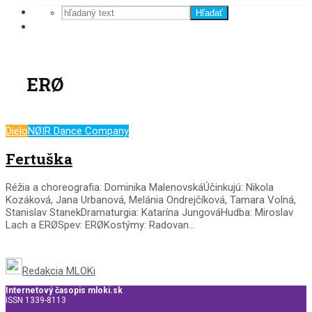
Hľadať
ERØ
Dielo
NØIR Dance Company
Fertuška
Réžia a choreografia: Dominika MalenovskáÚčinkujú: Nikola
Kozáková, Jana Urbanová, Melánia Ondrejčíková, Tamara Volná,
Stanislav StanekDramaturgia: Katarína JungováHudba: Miroslav
Lach a ERØSpev: ERØKostýmy: Radovan...
Redakcia MLOKi
Internetový časopis mloki.sk
ISSN 1339-8113