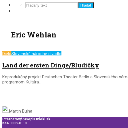
Hľadať
Eric Wehlan
Dielo
Slovenské národné divadlo
Land der ersten Dinge/Bludičky
Koprodukčný projekt Deutsches Theater Berlín a Slovenského národ
programom Kultúra...
Martin Bujna
Internetový časopis mloki.sk
ISSN 1339-8113