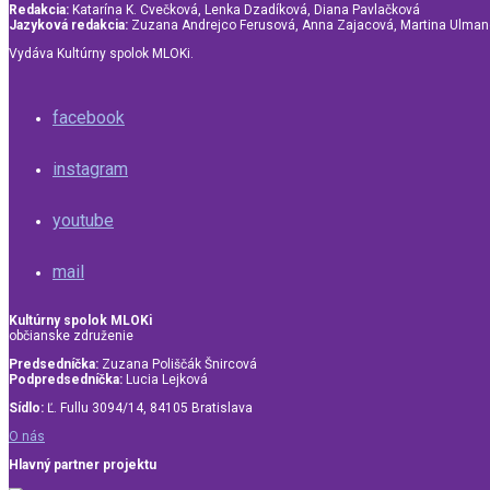
Redakcia:
Katarína K. Cvečková, Lenka Dzadíková, Diana Pavlačková
Jazyková redakcia:
Zuzana Andrejco Ferusová, Anna Zajacová, Martina Ulma
Vydáva Kultúrny spolok MLOKi.
facebook
instagram
youtube
mail
Kultúrny spolok MLOKi
občianske združenie
Predsedníčka:
Zuzana Poliščák Šnircová
Podpredsedníčka:
Lucia Lejková
Sídlo:
Ľ. Fullu 3094/14, 84105 Bratislava
O nás
Hlavný partner projektu