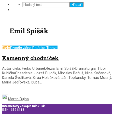
Hľadať
Emil Spišák
Dielo
Divadlo Jána Palárika Trnava
Kamenný chodníček
Autor diela: Ferko UrbánekRéžia: Emil SpišákDramaturgia: Tibor
KubičkaObsadenie: Jozef Bujdák, Miroslav Beňuš, Nina Kočanová,
Daniela Švolíková, Silvia Holečková, Ján Topľanský, Tomáš Mosný,
Mária Jedľovská, Ľuba...
Martin Bujna
Internetový časopis mloki.sk
ISSN 1339-8113