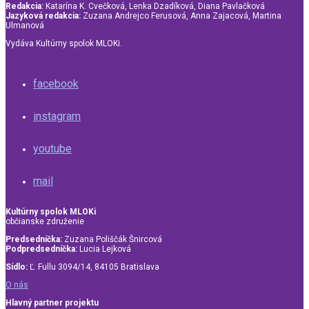
Redakcia:
Katarína K. Cvečková, Lenka Dzadíková, Diana Pavlačková
Jazyková redakcia:
Zuzana Andrejco Ferusová, Anna Zajacová, Martina
Ulmanová
Vydáva Kultúrny spolok MLOKi.
facebook
instagram
youtube
mail
Kultúrny spolok MLOKi
občianske združenie
Predsedníčka:
Zuzana Poliščák Šnircová
Podpredsedníčka:
Lucia Lejková
Sídlo:
Ľ. Fullu 3094/14, 84105 Bratislava
O nás
Hlavný partner projektu