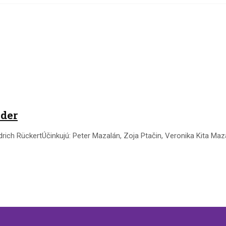
eder
rich RückertÚčinkujú: Peter Mazalán, Zoja Ptačin, Veronika Kita Mazal