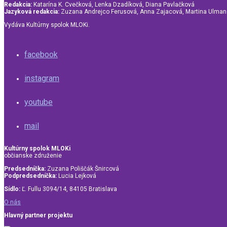
Redakcia:
Katarína K. Cvečková, Lenka Dzadíková, Diana Pavlačková
Jazyková redakcia:
Zuzana Andrejco Ferusová, Anna Zajacová, Martina Ulma
Vydáva Kultúrny spolok MLOKi.
facebook
instagram
youtube
mail
Kultúrny spolok MLOKi
občianske združenie
Predsedníčka:
Zuzana Poliščák Šnircová
Podpredsedníčka:
Lucia Lejková
Sídlo:
Ľ. Fullu 3094/14, 84105 Bratislava
O nás
Hlavný partner projektu