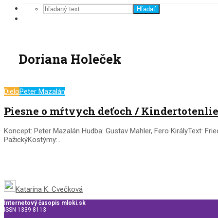
Hľadať
Doriana Holeček
Dielo
Peter Mazalán
Piesne o mŕtvych deťoch / Kindertotenli
Koncept: Peter Mazalán Hudba: Gustav Mahler, Fero KirályText: Fried
PažickýKostýmy:...
Katarína K. Cvečková
Internetový časopis mloki.sk
ISSN 1339-8113