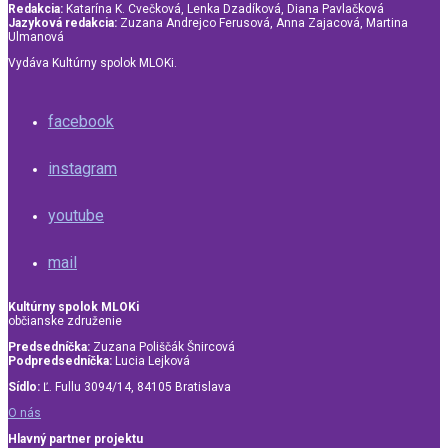
Redakcia:
Katarína K. Cvečková, Lenka Dzadíková, Diana Pavlačková
Jazyková redakcia:
Zuzana Andrejco Ferusová, Anna Zajacová, Martina
Ulmanová
Vydáva Kultúrny spolok MLOKi.
facebook
instagram
youtube
mail
Kultúrny spolok MLOKi
občianske združenie
Predsedníčka:
Zuzana Poliščák Šnircová
Podpredsedníčka:
Lucia Lejková
Sídlo:
Ľ. Fullu 3094/14, 84105 Bratislava
O nás
Hlavný partner projektu