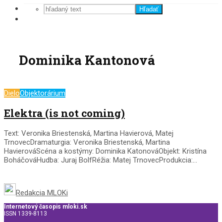
Hľadať
Dominika Kantonová
Dielo
Objektorárium
Elektra (is not coming)
Text: Veronika Briestenská, Martina Havierová, Matej
TrnovecDramaturgia: Veronika Briestenská, Martina
HavierováScéna a kostýmy: Dominika KatonováObjekt: Kristína
BoháčováHudba: Juraj BolfRéžia: Matej TrnovecProdukcia:...
Redakcia MLOKi
Internetový časopis mloki.sk
ISSN 1339-8113