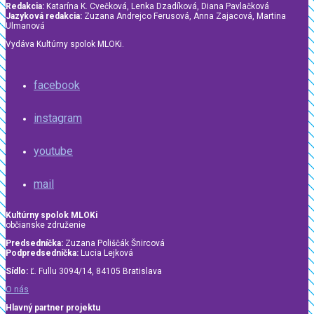
Redakcia:
Katarína K. Cvečková, Lenka Dzadíková, Diana Pavlačková
Jazyková redakcia:
Zuzana Andrejco Ferusová, Anna Zajacová, Martina
Ulmanová
Vydáva Kultúrny spolok MLOKi.
facebook
instagram
youtube
mail
Kultúrny spolok MLOKi
občianske združenie
Predsedníčka:
Zuzana Poliščák Šnircová
Podpredsedníčka:
Lucia Lejková
Sídlo:
Ľ. Fullu 3094/14, 84105 Bratislava
O nás
Hlavný partner projektu