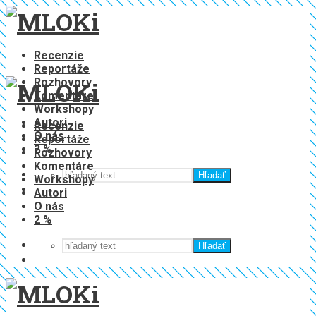
Recenzie
Reportáže
Rozhovory
Komentáre
Workshopy
Autori
Recenzie
O nás
Reportáže
2 %
Rozhovory
Komentáre
Hľadať
Workshopy
Autori
O nás
2 %
Hľadať