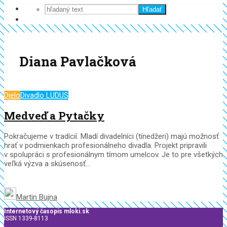
Hľadať
Diana Pavlačková
Dielo
Divadlo LUDUS
Medveď a Pytačky
Pokračujeme v tradícií. Mladí divadelníci (tínedžeri) majú možnosť
hrať v podmienkach profesionálneho divadla. Projekt pripravili
v spolupráci s profesionálnym tímom umelcov. Je to pre všetkých
veľká výzva a skúsenosť...
Martin Bujna
Internetový časopis mloki.sk
ISSN 1339-8113