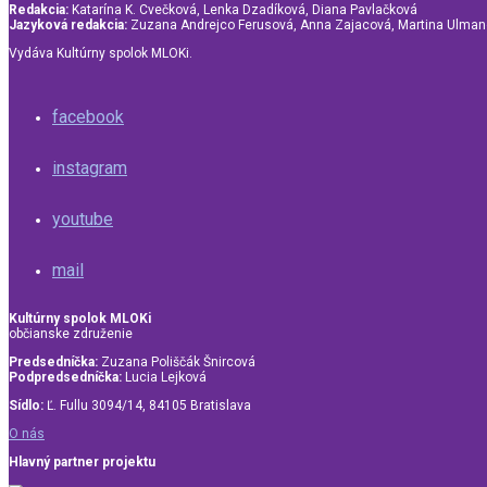
Redakcia:
Katarína K. Cvečková, Lenka Dzadíková, Diana Pavlačková
Jazyková redakcia:
Zuzana Andrejco Ferusová, Anna Zajacová, Martina Ulma
Vydáva Kultúrny spolok MLOKi.
facebook
instagram
youtube
mail
Kultúrny spolok MLOKi
občianske združenie
Predsedníčka:
Zuzana Poliščák Šnircová
Podpredsedníčka:
Lucia Lejková
Sídlo:
Ľ. Fullu 3094/14, 84105 Bratislava
O nás
Hlavný partner projektu