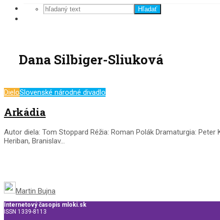
Hľadať
Dana Silbiger-Sliuková
Dielo
Slovenské národné divadlo
Arkádia
Autor diela: Tom Stoppard Réžia: Roman Polák Dramaturgia: Peter K
Heriban, Branislav...
Martin Bujna
Internetový časopis mloki.sk
ISSN 1339-8113