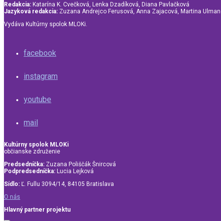
Redakcia:
Katarína K. Cvečková, Lenka Dzadíková, Diana Pavlačková
Jazyková redakcia:
Zuzana Andrejco Ferusová, Anna Zajacová, Martina Ulma
Vydáva Kultúrny spolok MLOKi.
facebook
instagram
youtube
mail
Kultúrny spolok MLOKi
občianske združenie
Predsedníčka:
Zuzana Poliščák Šnircová
Podpredsedníčka:
Lucia Lejková
Sídlo:
Ľ. Fullu 3094/14, 84105 Bratislava
O nás
Hlavný partner projektu