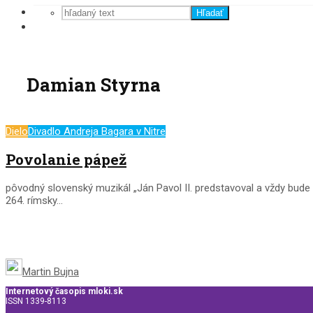
Hľadať
Damian Styrna
Dielo
Divadlo Andreja Bagara v Nitre
Povolanie pápež
pôvodný slovenský muzikál „Ján Pavol II. predstavoval a vždy bude
264. rímsky...
Martin Bujna
Internetový časopis mloki.sk
ISSN 1339-8113