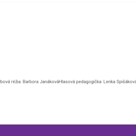
ohybová réžia: Barbora JanákováHlasová pedagogička: Lenka Spišáko