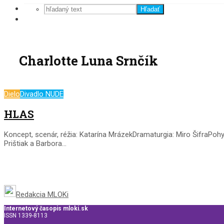
Hľadať
Charlotte Luna Srnčík
Dielo
Divadlo NUDE
HLAS
Koncept, scenár, réžia: Katarína MrázekDramaturgia: Miro ŠifraP
Prištiak a Barbora...
Redakcia MLOKi
Internetový časopis mloki.sk
ISSN 1339-8113