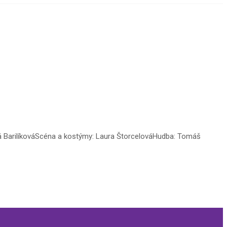
vá BarilíkováScéna a kostýmy: Laura ŠtorcelováHudba: Tomáš