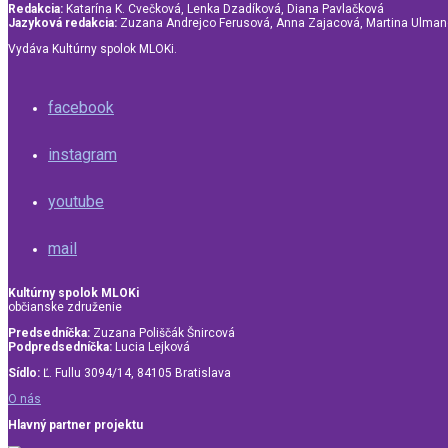
Redakcia:
Katarína K. Cvečková, Lenka Dzadíková, Diana Pavlačková
Jazyková redakcia:
Zuzana Andrejco Ferusová, Anna Zajacová, Martina Ulma
Vydáva Kultúrny spolok MLOKi.
facebook
instagram
youtube
mail
Kultúrny spolok MLOKi
občianske združenie
Predsedníčka:
Zuzana Poliščák Šnircová
Podpredsedníčka:
Lucia Lejková
Sídlo:
Ľ. Fullu 3094/14, 84105 Bratislava
O nás
Hlavný partner projektu