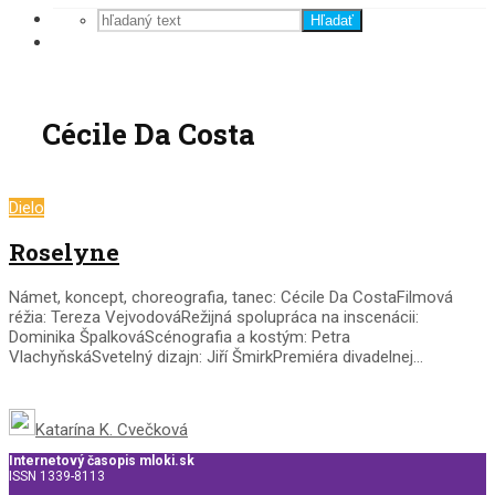
Hľadať
Cécile Da Costa
Dielo
Roselyne
Námet, koncept, choreografia, tanec: Cécile Da CostaFilmová
réžia: Tereza VejvodováRežijná spolupráca na inscenácii:
Dominika ŠpalkováScénografia a kostým: Petra
VlachyňskáSvetelný dizajn: Jiří ŠmirkPremiéra divadelnej...
Katarína K. Cvečková
Internetový časopis mloki.sk
ISSN 1339-8113