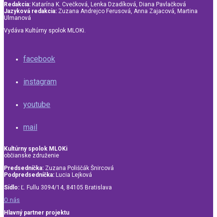
Redakcia:
Katarína K. Cvečková, Lenka Dzadíková, Diana Pavlačková
Jazyková redakcia:
Zuzana Andrejco Ferusová, Anna Zajacová, Martina
Ulmanová
Vydáva Kultúrny spolok MLOKi.
facebook
instagram
youtube
mail
Kultúrny spolok MLOKi
občianske združenie
Predsedníčka:
Zuzana Poliščák Šnircová
Podpredsedníčka:
Lucia Lejková
Sídlo:
Ľ. Fullu 3094/14, 84105 Bratislava
O nás
Hlavný partner projektu