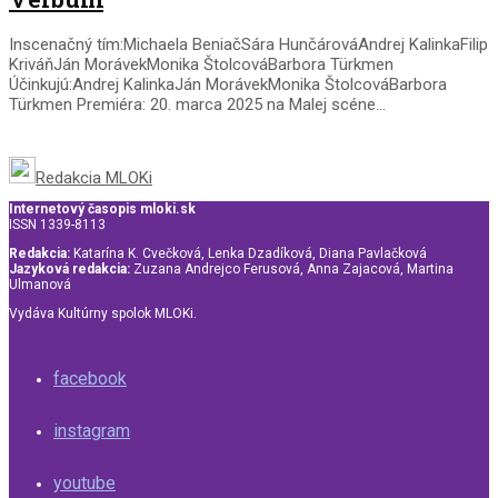
Inscenačný tím:Michaela BeniačSára HunčárováAndrej KalinkaFilip
KriváňJán MorávekMonika ŠtolcováBarbora Türkmen
Účinkujú:Andrej KalinkaJán MorávekMonika ŠtolcováBarbora
Türkmen Premiéra: 20. marca 2025 na Malej scéne...
Redakcia MLOKi
Internetový časopis mloki.sk
ISSN 1339-8113
Redakcia:
Katarína K. Cvečková, Lenka Dzadíková, Diana Pavlačková
Jazyková redakcia:
Zuzana Andrejco Ferusová, Anna Zajacová, Martina
Ulmanová
Vydáva Kultúrny spolok MLOKi.
facebook
instagram
youtube