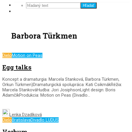
Hľadať
Barbora Türkmen
Dielo
Motion on Peas
Egg talks
Koncept a dramaturgia: Marcela Stanková, Barbora Türkmen,
Orkun Türkmen)Dramaturgická spolupráca: Kati CsikmákRéžia:
Marcela StankováHudba: Jori JosiphsonLight design: Boris
AdamčíkProdukcia: Motion on Peas (Divadlo...
Lenka Dzadíková
Dielo
Bratislava
Divadlo LUDUS
Verbum