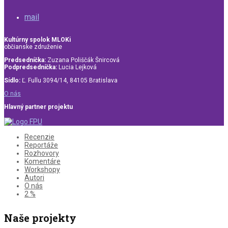
mail
Kultúrny spolok MLOKi
občianske združenie
Predsedníčka:
Zuzana Poliščák Šnircová
Podpredsedníčka:
Lucia Lejková
Sídlo:
Ľ. Fullu 3094/14, 84105 Bratislava
O nás
Hlavný partner projektu
Recenzie
Reportáže
Rozhovory
Komentáre
Workshopy
Autori
O nás
2 %
Naše projekty