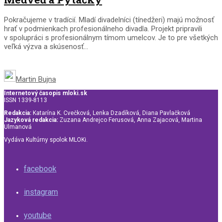
Pokračujeme v tradícií. Mladí divadelníci (tínedžeri) majú možnosť
hrať v podmienkach profesionálneho divadla. Projekt pripravili
v spolupráci s profesionálnym tímom umelcov. Je to pre všetkých
veľká výzva a skúsenosť...
Martin Bujna
Internetový časopis mloki.sk
ISSN 1339-8113
Redakcia:
Katarína K. Cvečková, Lenka Dzadíková, Diana Pavlačková
Jazyková redakcia:
Zuzana Andrejco Ferusová, Anna Zajacová, Martina
Ulmanová
Vydáva Kultúrny spolok MLOKi.
facebook
instagram
youtube