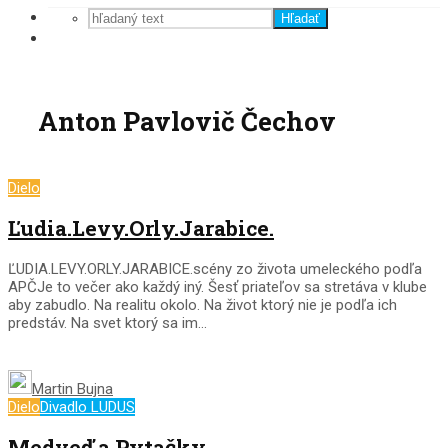
Hľadať
Anton Pavlovič Čechov
Dielo
Ľudia.Levy.Orly.Jarabice.
ĽUDIA.LEVY.ORLY.JARABICE.scény zo života umeleckého podľa
APČJe to večer ako každý iný. Šesť priateľov sa stretáva v klube
aby zabudlo. Na realitu okolo. Na život ktorý nie je podľa ich
predstáv. Na svet ktorý sa im...
Martin Bujna
Dielo
Divadlo LUDUS
Medveď a Pytačky