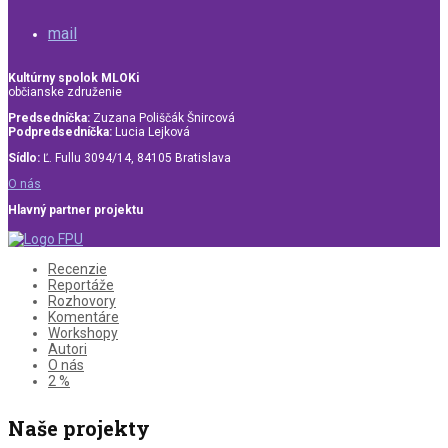
mail
Kultúrny spolok MLOKi
občianske združenie
Predsedníčka:
Zuzana Poliščák Šnircová
Podpredsedníčka:
Lucia Lejková
Sídlo:
Ľ. Fullu 3094/14, 84105 Bratislava
O nás
Hlavný partner projektu
Recenzie
Reportáže
Rozhovory
Komentáre
Workshopy
Autori
O nás
2 %
Naše projekty