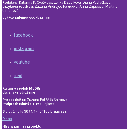
Redakcia:
Katarína K. Cvečková, Lenka Dzadíková, Diana Pavlačková
Jazyková redakcia:
Zuzana Andrejco Ferusová, Anna Zajacová, Martina
Ulmanová
Vydáva Kultúrny spolok MLOKi.
facebook
instagram
youtube
mail
Kultúrny spolok MLOKi
občianske združenie
Predsedníčka:
Zuzana Poliščák Šnircová
Podpredsedníčka:
Lucia Lejková
Sídlo:
Ľ. Fullu 3094/14, 84105 Bratislava
O nás
Hlavný partner projektu