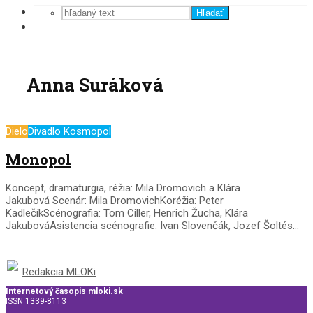
Hľadať
Anna Suráková
Dielo
Divadlo Kosmopol
Monopol
Koncept, dramaturgia, réžia: Mila Dromovich a Klára
Jakubová Scenár: Mila DromovichKoréžia: Peter
KadlečíkScénografia: Tom Ciller, Henrich Žucha, Klára
JakubováAsistencia scénografie: Ivan Slovenčák, Jozef Šoltés...
Redakcia MLOKi
Internetový časopis mloki.sk
ISSN 1339-8113