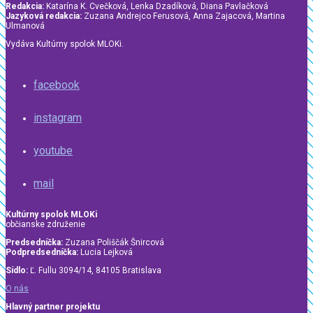
Redakcia:
Katarína K. Cvečková, Lenka Dzadíková, Diana Pavlačková
Jazyková redakcia:
Zuzana Andrejco Ferusová, Anna Zajacová, Martina
Ulmanová
Vydáva Kultúrny spolok MLOKi.
facebook
instagram
youtube
mail
Kultúrny spolok MLOKi
občianske združenie
Predsedníčka:
Zuzana Poliščák Šnircová
Podpredsedníčka:
Lucia Lejková
Sídlo:
Ľ. Fullu 3094/14, 84105 Bratislava
O nás
Hlavný partner projektu