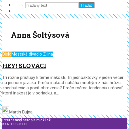
Hľadať
Anna Šoltýsová
Dielo
Mestské divadlo Žilina
HEY! SLOVÁCI
Tri rôzne prístupy k téme inakosti. Tri jednoaktovky v jeden večer
na jednom javisku. Prečo inakosť naháňa mnohým z nás hrôzu,
znechutenie a pocit ohrozenia? Prečo máme tendenciu určovať,
ktorá inakosť je v poriadku, a...
Martin Bujna
Internetový časopis mloki.sk
ISSN 1339-8113