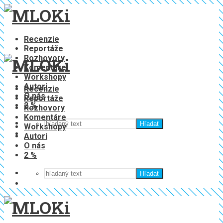
Recenzie
Reportáže
Rozhovory
Komentáre
Workshopy
Autori
Recenzie
O nás
Reportáže
2 %
Rozhovory
Komentáre
Hľadať
Workshopy
Autori
O nás
2 %
Hľadať