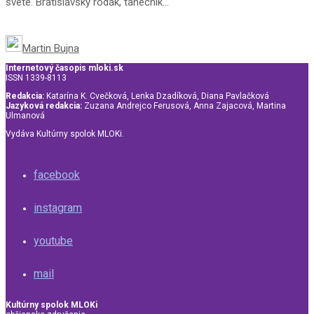
svete. Bratislavský rodák, tanečník...
Martin Bujna
Internetový časopis mloki.sk
ISSN 1339-8113
Redakcia:
Katarína K. Cvečková, Lenka Dzadíková, Diana Pavlačková
Jazyková redakcia:
Zuzana Andrejco Ferusová, Anna Zajacová, Martina
Ulmanová
Vydáva Kultúrny spolok MLOKi.
facebook
instagram
youtube
mail
Kultúrny spolok MLOKi