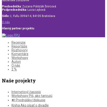
občianske združenie
Predsedníčka:
Zuzana Poliščák Šnircová
Podpredsedníčka:
Lucia Lejková
Sídlo:
Ľ. Fullu 3094/14, 84105 Bratislava
O nás
Hlavný partner projektu
Recenzie
Reportáže
Rozhovory
Komentáre
Workshopy
Autori
O nás
2 %
Naše projekty
Internetový časopis
Workshopy Píš, ako tancujú
🔊 Prednášky/diskusie
Kniha Ako písať o divadle