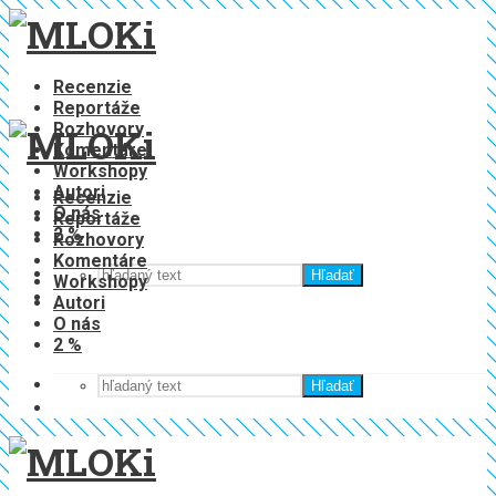
Recenzie
Reportáže
Rozhovory
Komentáre
Workshopy
Autori
Recenzie
O nás
Reportáže
2 %
Rozhovory
Komentáre
Hľadať
Workshopy
Autori
O nás
2 %
Hľadať