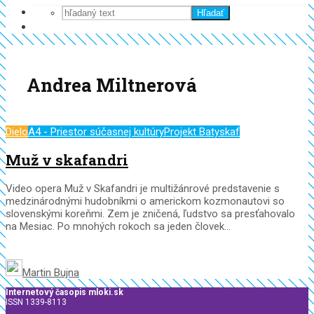
Hľadať
Andrea Miltnerová
Dielo
A4 - Priestor súčasnej kultúry
Projekt Batyskaf
Muž v skafandri
Video opera Muž v Skafandri je multižánrové predstavenie s
medzinárodnými hudobníkmi o americkom kozmonautovi so
slovenskými koreňmi. Zem je zničená, ľudstvo sa presťahovalo
na Mesiac. Po mnohých rokoch sa jeden človek...
Martin Bujna
Internetový časopis mloki.sk
ISSN 1339-8113