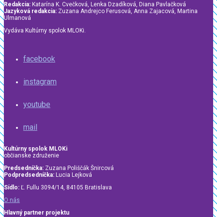
Redakcia:
Katarína K. Cvečková, Lenka Dzadíková, Diana Pavlačková
Jazyková redakcia:
Zuzana Andrejco Ferusová, Anna Zajacová, Martina
Ulmanová
Vydáva Kultúrny spolok MLOKi.
facebook
instagram
youtube
mail
Kultúrny spolok MLOKi
občianske združenie
Predsedníčka:
Zuzana Poliščák Šnircová
Podpredsedníčka:
Lucia Lejková
Sídlo:
Ľ. Fullu 3094/14, 84105 Bratislava
O nás
Hlavný partner projektu