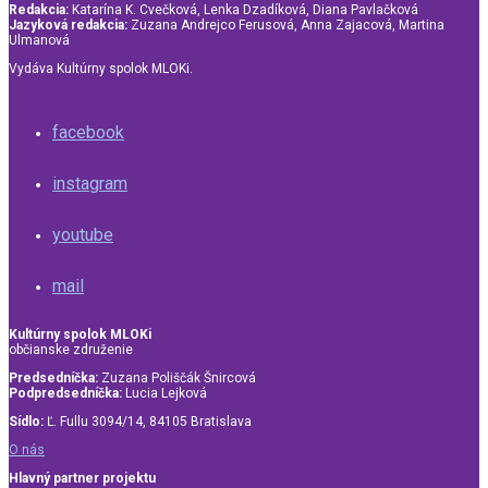
Redakcia:
Katarína K. Cvečková, Lenka Dzadíková, Diana Pavlačková
Jazyková redakcia:
Zuzana Andrejco Ferusová, Anna Zajacová, Martina
Ulmanová
Vydáva Kultúrny spolok MLOKi.
facebook
instagram
youtube
mail
Kultúrny spolok MLOKi
občianske združenie
Predsedníčka:
Zuzana Poliščák Šnircová
Podpredsedníčka:
Lucia Lejková
Sídlo:
Ľ. Fullu 3094/14, 84105 Bratislava
O nás
Hlavný partner projektu