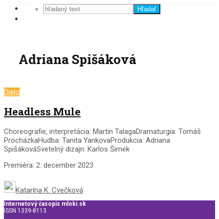
Hľadať
Adriana Spišáková
Dielo
Headless Mule
Choreografie, interpretácia: Martin TalagaDramaturgia: Tomáš
ProcházkaHudba: Tanita YankovaProdukcia: Adriana
SpišákováSvetelný dizajn: Karlos Šimek
Premiéra: 2. december 2023
Katarína K. Cvečková
Internetový časopis mloki.sk
ISSN 1339-8113