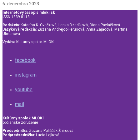
6. decembra 2023
Internetový časopis mloki.sk
ISSN 1339-8113
Redakcia:
Katarína K. Cvečková, Lenka Dzadíková, Diana Pavlačková
Jazyková redakcia:
Zuzana Andrejco Ferusová, Anna Zajacová, Martina
Ulmanová
Vydáva Kultúrny spolok MLOKi.
facebook
instagram
youtube
mail
Kultúrny spolok MLOKi
občianske združenie
Predsedníčka:
Zuzana Poliščák Šnircová
Podpredsedníčka:
Lucia Lejková