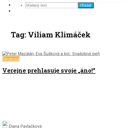
Hľadať
Tag: Viliam Klimáček
Recenzia
Verejne prehlasuje svoje „áno!“
Diana Pavlačková