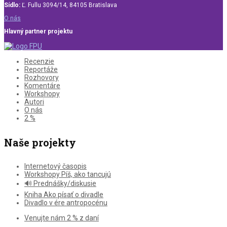
Sídlo:
Ľ. Fullu 3094/14, 84105 Bratislava
O nás
Hlavný partner projektu
Recenzie
Reportáže
Rozhovory
Komentáre
Workshopy
Autori
O nás
2 %
Naše projekty
Internetový časopis
Workshopy Píš, ako tancujú
🔊 Prednášky/diskusie
Kniha Ako písať o divadle
Divadlo v ére antropocénu
Venujte nám 2 % z daní