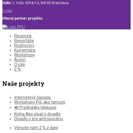
Sídlo:
Ľ. Fullu 3094/14, 84105 Bratislava
O nás
Hlavný partner projektu
Recenzie
Reportáže
Rozhovory
Komentáre
Workshopy
Autori
O nás
2 %
Naše projekty
Internetový časopis
Workshopy Píš, ako tancujú
🔊 Prednášky/diskusie
Kniha Ako písať o divadle
Divadlo v ére antropocénu
Venujte nám 2 % z daní