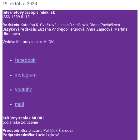
19. októbra 2024
Internetový časopis mloki.sk
ISSN 1339-8113
Redakcia:
Katarína K. Cvečková, Lenka Dzadíková, Diana Pavlačková
Jazyková redakcia:
Zuzana Andrejco Ferusová, Anna Zajacová, Martina
Ulmanová
Vydáva Kultúrny spolok MLOKi.
facebook
instagram
youtube
mail
Kultúrny spolok MLOKi
občianske združenie
Predsedníčka:
Zuzana Poliščák Šnircová
Podpredsedníčka:
Lucia Lejková