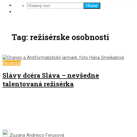
Hľadať
Tag: režisérske osobnosti
Recenzia
Slávy dcéra Sláva – nevšedne
talentovaná režisérka
Zuzana Andrejco Ferusová