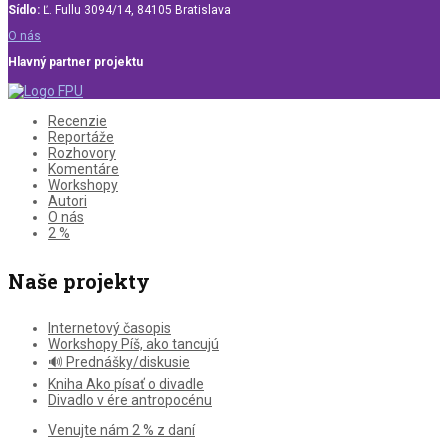
Sídlo:
Ľ. Fullu 3094/14, 84105 Bratislava
O nás
Hlavný partner projektu
Recenzie
Reportáže
Rozhovory
Komentáre
Workshopy
Autori
O nás
2 %
Naše projekty
Internetový časopis
Workshopy Píš, ako tancujú
🔊 Prednášky/diskusie
Kniha Ako písať o divadle
Divadlo v ére antropocénu
Venujte nám 2 % z daní