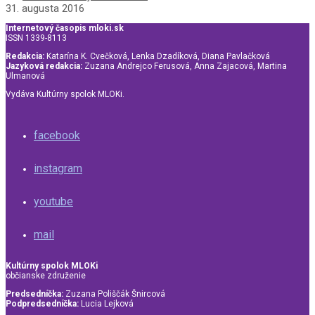
31. augusta 2016
Internetový časopis mloki.sk
ISSN 1339-8113
Redakcia:
Katarína K. Cvečková, Lenka Dzadíková, Diana Pavlačková
Jazyková redakcia:
Zuzana Andrejco Ferusová, Anna Zajacová, Martina
Ulmanová
Vydáva Kultúrny spolok MLOKi.
facebook
instagram
youtube
mail
Kultúrny spolok MLOKi
občianske združenie
Predsedníčka:
Zuzana Poliščák Šnircová
Podpredsedníčka:
Lucia Lejková