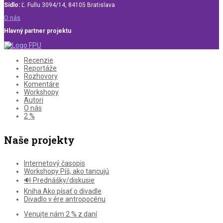
Sídlo:
Ľ. Fullu 3094/14, 84105 Bratislava
O nás
Hlavný partner projektu
Recenzie
Reportáže
Rozhovory
Komentáre
Workshopy
Autori
O nás
2 %
Naše projekty
Internetový časopis
Workshopy Píš, ako tancujú
🔊 Prednášky/diskusie
Kniha Ako písať o divadle
Divadlo v ére antropocénu
Venujte nám 2 % z daní