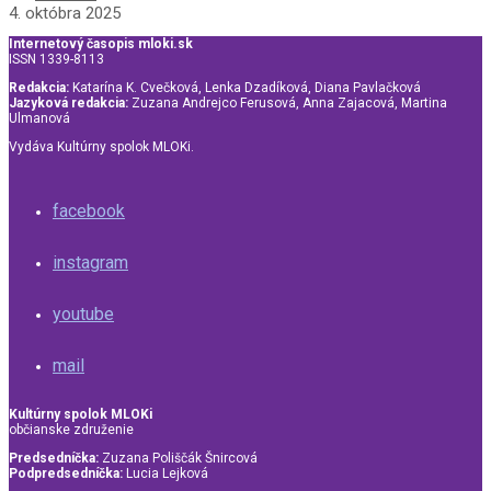
4. októbra 2025
Internetový časopis mloki.sk
ISSN 1339-8113
Redakcia:
Katarína K. Cvečková, Lenka Dzadíková, Diana Pavlačková
Jazyková redakcia:
Zuzana Andrejco Ferusová, Anna Zajacová, Martina
Ulmanová
Vydáva Kultúrny spolok MLOKi.
facebook
instagram
youtube
mail
Kultúrny spolok MLOKi
občianske združenie
Predsedníčka:
Zuzana Poliščák Šnircová
Podpredsedníčka:
Lucia Lejková