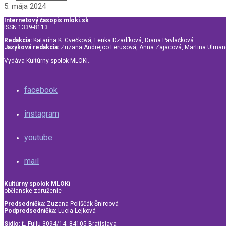
5. mája 2024
Internetový časopis mloki.sk
ISSN 1339-8113
Redakcia:
Katarína K. Cvečková, Lenka Dzadíková, Diana Pavlačková
Jazyková redakcia:
Zuzana Andrejco Ferusová, Anna Zajacová, Martina Ulma
Vydáva Kultúrny spolok MLOKi.
facebook
instagram
youtube
mail
Kultúrny spolok MLOKi
občianske združenie
Predsedníčka:
Zuzana Poliščák Šnircová
Podpredsedníčka:
Lucia Lejková
Sídlo:
Ľ. Fullu 3094/14, 84105 Bratislava