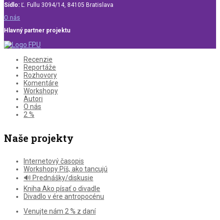
Sídlo:
Ľ. Fullu 3094/14, 84105 Bratislava
O nás
Hlavný partner projektu
Recenzie
Reportáže
Rozhovory
Komentáre
Workshopy
Autori
O nás
2 %
Naše projekty
Internetový časopis
Workshopy Píš, ako tancujú
🔊 Prednášky/diskusie
Kniha Ako písať o divadle
Divadlo v ére antropocénu
Venujte nám 2 % z daní