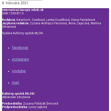
8. februára 2021
Internetový časopis mloki.sk
ISSN 1339-8113
Redakcia:
Katarína K. Cvečková, Lenka Dzadíková, Diana Pavlačková
Jazyková redakcia:
Zuzana Andrejco Ferusová, Anna Zajacová, Martina
Ulmanová
Vydáva Kultúrny spolok MLOKi.
facebook
instagram
youtube
mail
Kultúrny spolok MLOKi
občianske združenie
Predsedníčka:
Zuzana Poliščák Šnircová
Podpredsedníčka:
Lucia Lejková