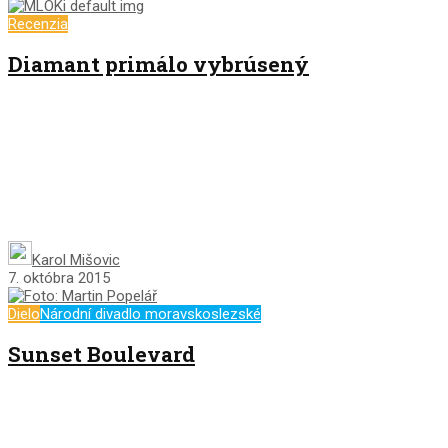
Recenzia
Diamant primálo vybrúsený
Karol Mišovic
7. októbra 2015
Dielo
Národní divadlo moravskoslezské
Sunset Boulevard