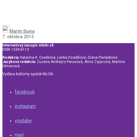
Martin Bujna
7. októbra 2015
Internetový časopis mloki.sk
ISSN 1339-8113
Redakcia:
Katarína K. Cvečková, Lenka Dzadíková, Diana Pavlačková
Jazyková redakcia:
Zuzana Andrejco Ferusová, Anna Zajacová, Martina
Ulmanová
Vydáva Kultúrny spolok MLOKi.
facebook
instagram
youtube
mail