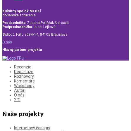
Kultúrny spolok MLOKi
občianske združenie
Predsedníčka:
Zuzana Poliščák Šnircová
Podpredsedníčka:
Lucia Lejková
Sídlo:
Ľ. Fullu 3094/14, 84105 Bratislava
O nás
Hlavný partner projektu
Recenzie
Reportáže
Rozhovory
Komentáre
Workshopy
Autori
O nás
2 %
Naše projekty
Internetový časopis