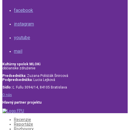
facebook
instagram
youtube
mail
Kultúrny spolok MLOKi
občianske združenie
Predsedníčka:
Zuzana Poliščák Šnircová
Podpredsedníčka:
Lucia Lejková
Sídlo:
Ľ. Fullu 3094/14, 84105 Bratislava
O nás
Hlavný partner projektu
Recenzie
Reportáže
Rozhovory