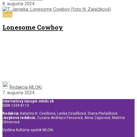
8. augusta 2024
Dielo
Lonesome Cowboy
Redakcia MLOKi
7. augusta 2024
Internetový časopis mloki.sk
ISSN 1339-8113
Redakcia:
Katarína K. Cvečková, Lenka Dzadíková, Diana Pavlačková
Jazyková redakcia:
Zuzana Andrejco Ferusová, Anna Zajacová, Martina
Ulmanová
Vydáva Kultúrny spolok MLOKi.