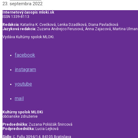
23. septembra 2022
Internetový časopis mloki.sk
ISSN 1339-8113
Redakcia:
Katarína K. Cvečková, Lenka Dzadíková, Diana Pavlačková
Jazyková redakcia:
Zuzana Andrejco Ferusová, Anna Zajacová, Martina Ulma
Vydáva Kultúrny spolok MLOKi.
facebook
instagram
youtube
mail
Kultúrny spolok MLOKi
občianske združenie
Predsedníčka:
Zuzana Poliščák Šnircová
Podpredsedníčka:
Lucia Lejková
Sídlo:
Ľ. Fullu 3094/14, 84105 Bratislava