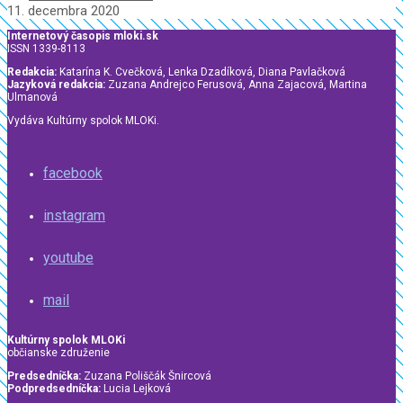
11. decembra 2020
Internetový časopis mloki.sk
ISSN 1339-8113
Redakcia:
Katarína K. Cvečková, Lenka Dzadíková, Diana Pavlačková
Jazyková redakcia:
Zuzana Andrejco Ferusová, Anna Zajacová, Martina
Ulmanová
Vydáva Kultúrny spolok MLOKi.
facebook
instagram
youtube
mail
Kultúrny spolok MLOKi
občianske združenie
Predsedníčka:
Zuzana Poliščák Šnircová
Podpredsedníčka:
Lucia Lejková