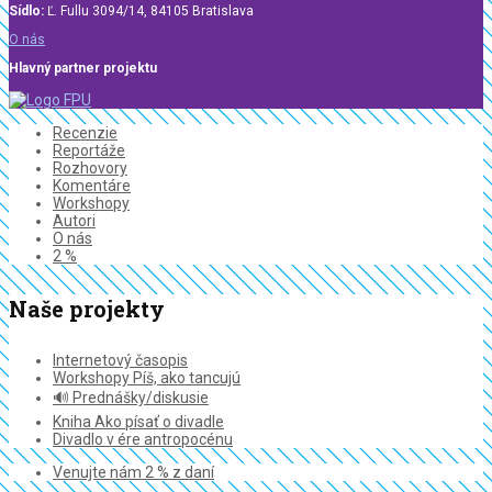
Sídlo:
Ľ. Fullu 3094/14, 84105 Bratislava
O nás
Hlavný partner projektu
Recenzie
Reportáže
Rozhovory
Komentáre
Workshopy
Autori
O nás
2 %
Naše projekty
Internetový časopis
Workshopy Píš, ako tancujú
🔊 Prednášky/diskusie
Kniha Ako písať o divadle
Divadlo v ére antropocénu
Venujte nám 2 % z daní