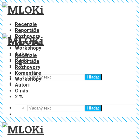
Recenzie
Reportáže
Rozhovory
Komentáre
Workshopy
Autori
Recenzie
O nás
Reportáže
2 %
Rozhovory
Komentáre
Hľadať
Workshopy
Autori
O nás
2 %
Hľadať