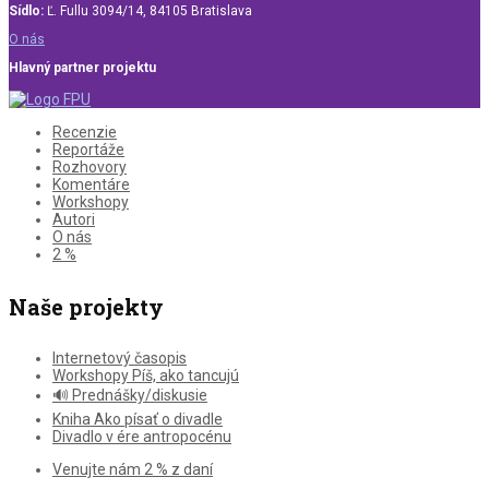
Sídlo:
Ľ. Fullu 3094/14, 84105 Bratislava
O nás
Hlavný partner projektu
Recenzie
Reportáže
Rozhovory
Komentáre
Workshopy
Autori
O nás
2 %
Naše projekty
Internetový časopis
Workshopy Píš, ako tancujú
🔊 Prednášky/diskusie
Kniha Ako písať o divadle
Divadlo v ére antropocénu
Venujte nám 2 % z daní