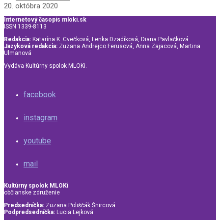
20. októbra 2020
Internetový časopis mloki.sk
ISSN 1339-8113
Redakcia:
Katarína K. Cvečková, Lenka Dzadíková, Diana Pavlačková
Jazyková redakcia:
Zuzana Andrejco Ferusová, Anna Zajacová, Martina
Ulmanová
Vydáva Kultúrny spolok MLOKi.
facebook
instagram
youtube
mail
Kultúrny spolok MLOKi
občianske združenie
Predsedníčka:
Zuzana Poliščák Šnircová
Podpredsedníčka:
Lucia Lejková