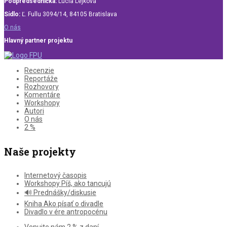
Podpredsedníčka:
Lucia Lejková
Sídlo:
Ľ. Fullu 3094/14, 84105 Bratislava
O nás
Hlavný partner projektu
Recenzie
Reportáže
Rozhovory
Komentáre
Workshopy
Autori
O nás
2 %
Naše projekty
Internetový časopis
Workshopy Píš, ako tancujú
🔊 Prednášky/diskusie
Kniha Ako písať o divadle
Divadlo v ére antropocénu