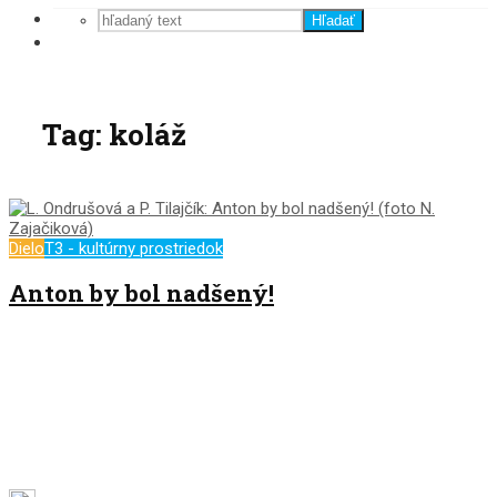
Hľadať
Tag: koláž
Dielo
T3 - kultúrny prostriedok
Anton by bol nadšený!