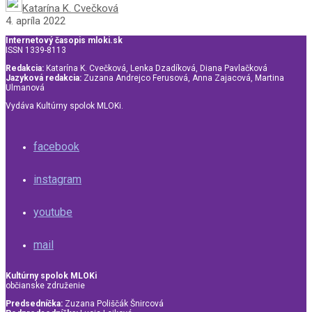
Katarína K. Cvečková
4. apríla 2022
Internetový časopis mloki.sk
ISSN 1339-8113
Redakcia:
Katarína K. Cvečková, Lenka Dzadíková, Diana Pavlačková
Jazyková redakcia:
Zuzana Andrejco Ferusová, Anna Zajacová, Martina
Ulmanová
Vydáva Kultúrny spolok MLOKi.
facebook
instagram
youtube
mail
Kultúrny spolok MLOKi
občianske združenie
Predsedníčka:
Zuzana Poliščák Šnircová