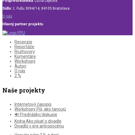
Podpredsedníčka:
Lucia Lejková
Sídlo:
Ľ. Fullu 3094/14, 84105 Bratislava
O nás
Hlavný partner projektu
Recenzie
Reportáže
Rozhovory
Komentáre
Workshopy
Autori
O nás
2 %
Naše projekty
Internetový časopis
Workshopy Píš, ako tancujú
🔊 Prednášky/diskusie
Kniha Ako písať o divadle
Divadlo v ére antropocénu