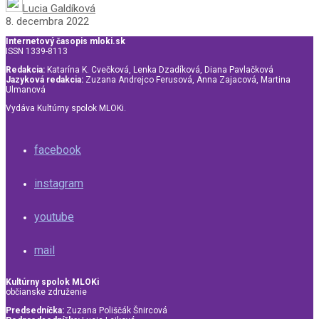
Lucia Galdíková
8. decembra 2022
Internetový časopis mloki.sk
ISSN 1339-8113
Redakcia:
Katarína K. Cvečková, Lenka Dzadíková, Diana Pavlačková
Jazyková redakcia:
Zuzana Andrejco Ferusová, Anna Zajacová, Martina
Ulmanová
Vydáva Kultúrny spolok MLOKi.
facebook
instagram
youtube
mail
Kultúrny spolok MLOKi
občianske združenie
Predsedníčka:
Zuzana Poliščák Šnircová