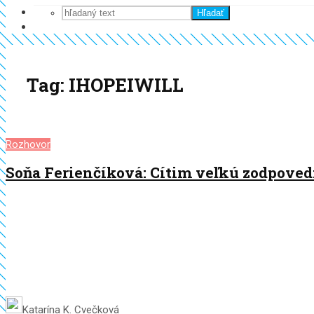
Hľadať
Tag: IHOPEIWILL
Rozhovor
Soňa Ferienčíková: Cítim veľkú zodpovedn
Katarína K. Cvečková