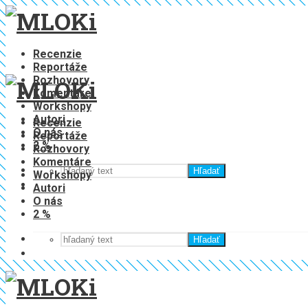
Recenzie
Reportáže
Rozhovory
Komentáre
Workshopy
Autori
Recenzie
O nás
Reportáže
2 %
Rozhovory
Komentáre
Hľadať
Workshopy
Autori
O nás
2 %
Hľadať