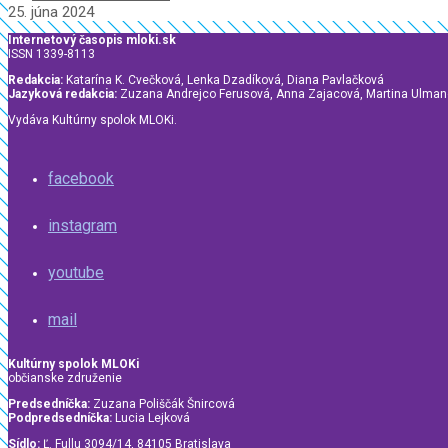
25. júna 2024
Internetový časopis mloki.sk
ISSN 1339-8113
Redakcia:
Katarína K. Cvečková, Lenka Dzadíková, Diana Pavlačková
Jazyková redakcia:
Zuzana Andrejco Ferusová, Anna Zajacová, Martina Ulma
Vydáva Kultúrny spolok MLOKi.
facebook
instagram
youtube
mail
Kultúrny spolok MLOKi
občianske združenie
Predsedníčka:
Zuzana Poliščák Šnircová
Podpredsedníčka:
Lucia Lejková
Sídlo:
Ľ. Fullu 3094/14, 84105 Bratislava