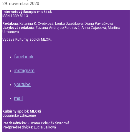
29. novembra 2020
Internetový časopis mloki.sk
ISSN 1339-8113
Redakcia:
Katarína K. Cvečková, Lenka Dzadíková, Diana Pavlačková
Jazyková redakcia:
Zuzana Andrejco Ferusová, Anna Zajacová, Martina
Ulmanová
Vydáva Kultúrny spolok MLOKi.
facebook
instagram
youtube
mail
Kultúrny spolok MLOKi
občianske združenie
Predsedníčka:
Zuzana Poliščák Šnircová
Podpredsedníčka:
Lucia Lejková