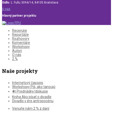
Sídlo:
Ľ. Fullu 3094/14, 84105 Bratislava
O nás
Hlavný partner projektu
Recenzie
Reportáže
Rozhovory
Komentáre
Workshopy
Autori
O nás
2 %
Naše projekty
Internetový časopis
Workshopy Píš, ako tancujú
🔊 Prednášky/diskusie
Kniha Ako písať o divadle
Divadlo v ére antropocénu
Venujte nám 2 % z daní