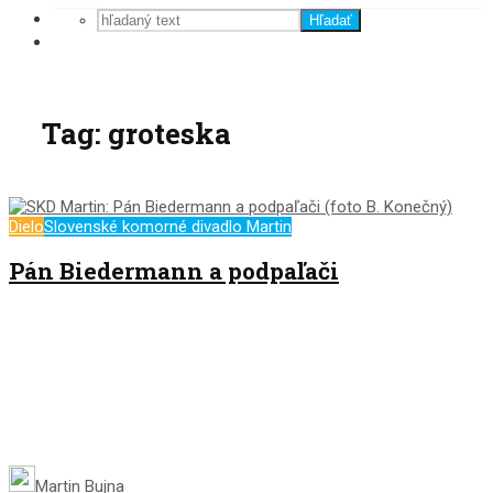
Hľadať
Tag: groteska
Dielo
Slovenské komorné divadlo Martin
Pán Biedermann a podpaľači
Martin Bujna