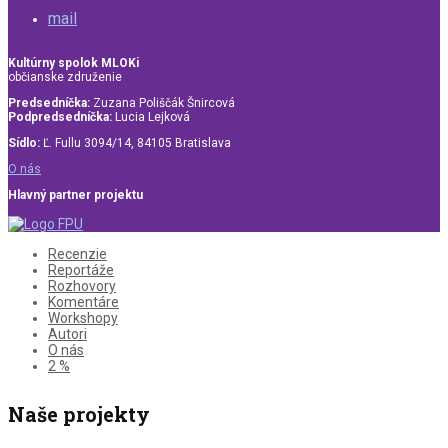
mail
Kultúrny spolok MLOKi
občianske združenie
Predsedníčka:
Zuzana Poliščák Šnircová
Podpredsedníčka:
Lucia Lejková
Sídlo:
Ľ. Fullu 3094/14, 84105 Bratislava
O nás
Hlavný partner projektu
Recenzie
Reportáže
Rozhovory
Komentáre
Workshopy
Autori
O nás
2 %
Naše projekty