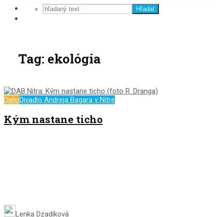
Hľadať
Tag: ekológia
Dielo
Divadlo Andreja Bagara v Nitre
Kým nastane ticho
Lenka Dzadíková