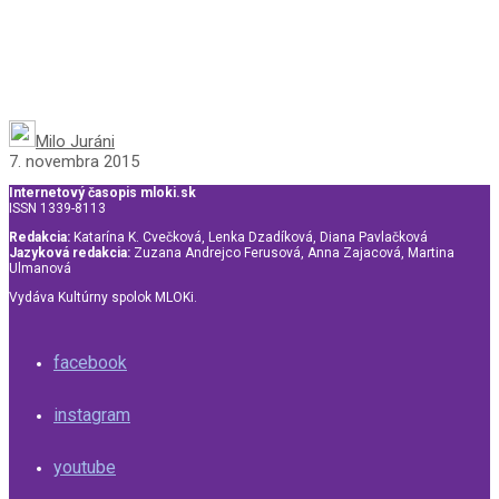
Milo Juráni
7. novembra 2015
Internetový časopis mloki.sk
ISSN 1339-8113
Redakcia:
Katarína K. Cvečková, Lenka Dzadíková, Diana Pavlačková
Jazyková redakcia:
Zuzana Andrejco Ferusová, Anna Zajacová, Martina
Ulmanová
Vydáva Kultúrny spolok MLOKi.
facebook
instagram
youtube