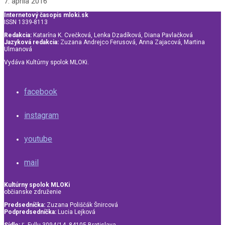
7. apríla 2016
Internetový časopis mloki.sk
ISSN 1339-8113
Redakcia:
Katarína K. Cvečková, Lenka Dzadíková, Diana Pavlačková
Jazyková redakcia:
Zuzana Andrejco Ferusová, Anna Zajacová, Martina
Ulmanová
Vydáva Kultúrny spolok MLOKi.
facebook
instagram
youtube
mail
Kultúrny spolok MLOKi
občianske združenie
Predsedníčka:
Zuzana Poliščák Šnircová
Podpredsedníčka:
Lucia Lejková