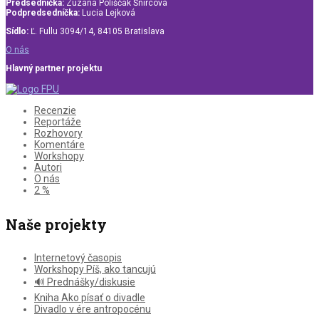
Predsedníčka:
Zuzana Poliščák Šnircová
Podpredsedníčka:
Lucia Lejková
Sídlo:
Ľ. Fullu 3094/14, 84105 Bratislava
O nás
Hlavný partner projektu
Recenzie
Reportáže
Rozhovory
Komentáre
Workshopy
Autori
O nás
2 %
Naše projekty
Internetový časopis
Workshopy Píš, ako tancujú
🔊 Prednášky/diskusie
Kniha Ako písať o divadle
Divadlo v ére antropocénu