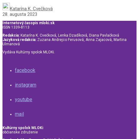
Katarína K. Cvečková
28. augusta 2023
Internetový časopis mloki.sk
ISSN 1339-8113
Redakcia:
Katarína K. Cvečková, Lenka Dzadíková, Diana Pavlačková
Jazyková redakcia:
Zuzana Andrejco Ferusová, Anna Zajacová, Martina
Ulmanová
Vydáva Kultúrny spolok MLOKi.
facebook
instagram
youtube
mail
Kultúrny spolok MLOKi
občianske združenie