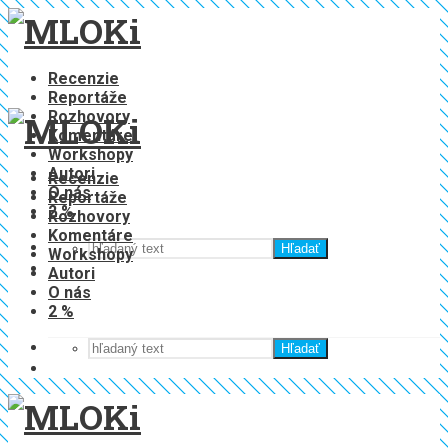
Recenzie
Reportáže
Rozhovory
Komentáre
Workshopy
Autori
Recenzie
O nás
Reportáže
2 %
Rozhovory
Komentáre
Hľadať
Workshopy
Autori
O nás
2 %
Hľadať