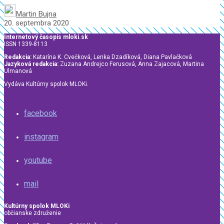
Martin Bujna
20. septembra 2020
Internetový časopis mloki.sk
ISSN 1339-8113
Redakcia:
Katarína K. Cvečková, Lenka Dzadíková, Diana Pavlačková
Jazyková redakcia:
Zuzana Andrejco Ferusová, Anna Zajacová, Martina
Ulmanová
Vydáva Kultúrny spolok MLOKi.
facebook
instagram
youtube
mail
Kultúrny spolok MLOKi
občianske združenie