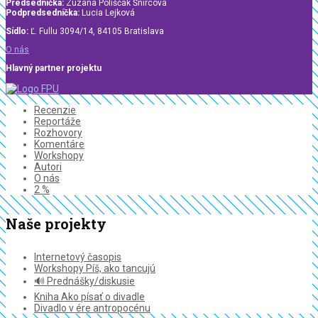
Predsedníčka:
Zuzana Poliščák Šnircová
Podpredsedníčka:
Lucia Lejková
Sídlo:
Ľ. Fullu 3094/14, 84105 Bratislava
O nás
Hlavný partner projektu
Recenzie
Reportáže
Rozhovory
Komentáre
Workshopy
Autori
O nás
2 %
Naše projekty
Internetový časopis
Workshopy Píš, ako tancujú
🔊 Prednášky/diskusie
Kniha Ako písať o divadle
Divadlo v ére antropocénu