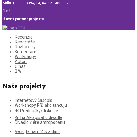
Sídlo:
Ľ. Fullu 3094/14, 84105 Bratislava
O nás
Hlavný partner projektu
Recenzie
Reportáže
Rozhovory
Komentáre
Workshopy
Autori
O nás
2 %
Naše projekty
Internetový časopis
Workshopy Píš, ako tancujú
🔊 Prednášky/diskusie
Kniha Ako písať o divadle
Divadlo v ére antropocénu
Venujte nám 2 % z daní