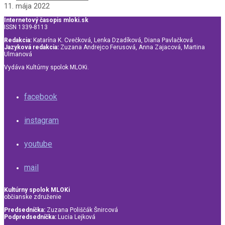
11. mája 2022
Internetový časopis mloki.sk
ISSN 1339-8113
Redakcia:
Katarína K. Cvečková, Lenka Dzadíková, Diana Pavlačková
Jazyková redakcia:
Zuzana Andrejco Ferusová, Anna Zajacová, Martina
Ulmanová
Vydáva Kultúrny spolok MLOKi.
facebook
instagram
youtube
mail
Kultúrny spolok MLOKi
občianske združenie
Predsedníčka:
Zuzana Poliščák Šnircová
Podpredsedníčka:
Lucia Lejková