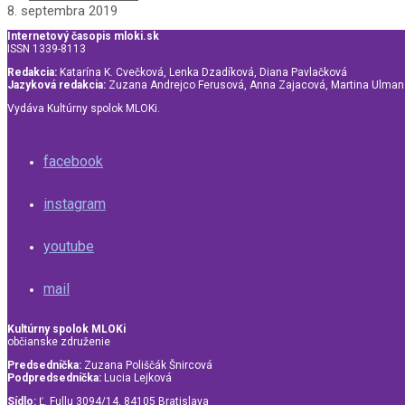
8. septembra 2019
Internetový časopis mloki.sk
ISSN 1339-8113
Redakcia:
Katarína K. Cvečková, Lenka Dzadíková, Diana Pavlačková
Jazyková redakcia:
Zuzana Andrejco Ferusová, Anna Zajacová, Martina Ulma
Vydáva Kultúrny spolok MLOKi.
facebook
instagram
youtube
mail
Kultúrny spolok MLOKi
občianske združenie
Predsedníčka:
Zuzana Poliščák Šnircová
Podpredsedníčka:
Lucia Lejková
Sídlo:
Ľ. Fullu 3094/14, 84105 Bratislava