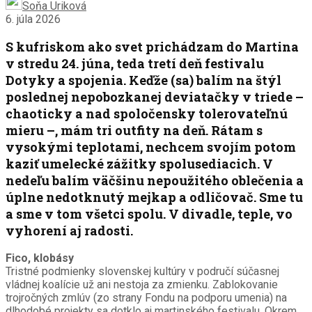
Soňa Uriková
6. júla 2026
S kufriskom ako svet prichádzam do Martina
v stredu 24. júna, teda tretí deň festivalu
Dotyky a spojenia. Keďže (sa) balím na štýl
poslednej nepobozkanej deviatačky v triede –
chaoticky a nad spoločensky tolerovateľnú
mieru –, mám tri outfity na deň. Rátam s
vysokými teplotami, nechcem svojím potom
kaziť umelecké zážitky spolusediacich. V
nedeľu balím väčšinu nepoužitého oblečenia a
úplne nedotknutý mejkap a odličovač. Sme tu
a sme v tom všetci spolu. V divadle, teple, vo
vyhorení aj radosti.
Fico, klobásy
Tristné podmienky slovenskej kultúry v područí súčasnej
vládnej koalície už ani nestoja za zmienku. Zablokovanie
trojročných zmlúv (zo strany Fondu na podporu umenia) na
dlhodobé projekty sa dotklo aj martinského festivalu. Okrem