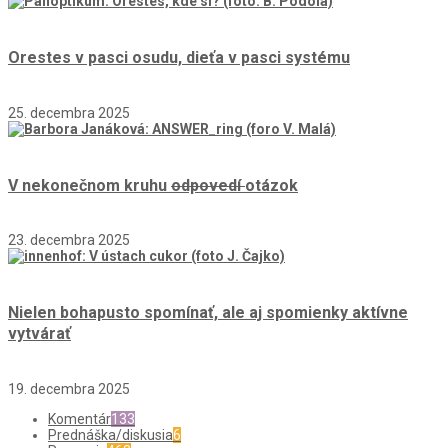
Orestes v pasci osudu, dieťa v pasci systému
25. decembra 2025
V nekonečnom kruhu
odpovedí
otázok
23. decembra 2025
Nielen bohapusto spomínať, ale aj spomienky aktívne
vytvárať
19. decembra 2025
Komentár
133
Prednáška/diskusia
6