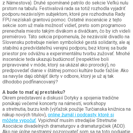
z Námestova). Druhé spomínané patrilo do sekcie Veľkú nulu
prstom na tabuľu. Festivalová rada sa totiž rozhodla vyjadriť
podporu nezávislým subjektom, ktoré pre rozhodnutia Rady
FPU nezískali grantovú pomoc. Ostatné inscenácie z tejto
sekcie som už mala možnosť vidieť, preto som programovo
prenechala miesto takým divákom a diváčkam, čo by ich videli
premiérovo. Táto sekcia pripomenula, že nezávislé divadlo na
Slovensku potrebuje nielen symbolické gestá solidarity, ale aj
stabilnú a predvídateľnú verejnú podporu, bez ktorej sa bude
priestor pre odvážnu a experimentálnu tvorbu zužovať. Mnohé
inscenácie teda ukazujú budúcnosť (respektíve boli
pripravované v móde, ktorý sa ukázal ako prorocký), no
predpovedať dianie v štátnej pomoci kultúre bude ťažšie. Ako
sa navyše dajú obhájiť škrty v odbore, ktorý je už aj tak
dlhodobo podfinancovaný?
A bude to mať aj prestávku?
Okrem predstavení a diskusií Dotyky a spojenia tradične
ponúkajú večerné koncerty na námestí, workshopy
a stretnutia, burzu kníh (výťažok použije Turčianska knižnica na
nákup nových titulov),
online žurnál i podcasty, ktoré si
môžete vypočuť
. Vypichnúť musím stredajšie Stretnutie
Asociácie divadelných dramaturgov a dramaturgičiek (ADD).
Ako nie úplne nestranný pozorovateľ som sa na toto podujatie