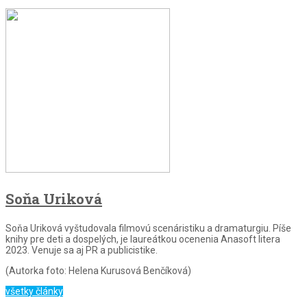
Soňa Uriková
Soňa Uriková vyštudovala filmovú scenáristiku a dramaturgiu. Píše
knihy pre deti a dospelých, je laureátkou ocenenia Anasoft litera
2023. Venuje sa aj PR a publicistike.
(Autorka foto: Helena Kurusová Benčíková)
všetky články