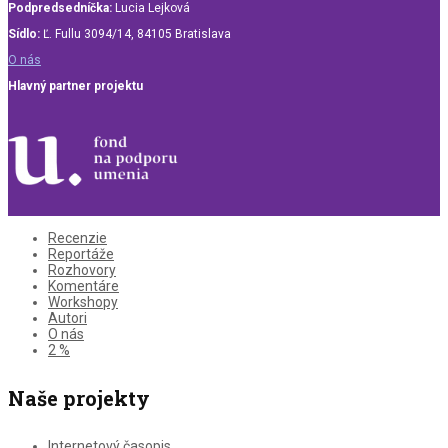
Podpredsedníčka:
Lucia Lejková
Sídlo:
Ľ. Fullu 3094/14, 84105 Bratislava
O nás
Hlavný partner projektu
Recenzie
Reportáže
Rozhovory
Komentáre
Workshopy
Autori
O nás
2 %
Naše projekty
Internetový časopis