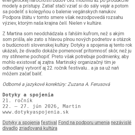
energetickej náročnosti budov cez mobilitu až po produkčné
modely a prístupy. Zatiaľ stačí vziať si do sály vejár a potom
sa podeliť s kolegyňou o balenie vegánskych nanukov.
Podpora štátu v tomto smere však nezodpovedá rozsahu
výziev, ktorým naša krajina čelí. Nielen v kultúre.
Z Martina som neodchádzala s ľahším kufrom, než s akým
som prišla, ale zato s hlavou plnou nových podnetov a otázok
o budúcnosti slovenskej kultúry. Dotyky a spojenia aj tento rok
ukázali, že divadlo dokáže pomenovať prítomnosť skôr, než ju
my stihneme pochopiť. Preto však potrebuje podmienky, aby
mohlo existovať aj zajtra. Martinský organizačný tím je
odhodlaný vytvoriť aj 22. ročník festivalu… a ja sa už naň
môžem začať baliť.
Odborné a jazykové korektúry: Zuzana A. Ferusová
21. ročník

22. – 27. jún 2026, Martin

www.dotykyaspojenia.sk
Dotyky a spojenia
festival
Fond na podporu umenia
nezávislé
divadlo
zriaďovaná kultúra