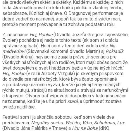
ale predovšetkým aktéri a aktérky. Každému a každej z nich
teda
Alex
naštopoval do krku horkú pilulku o vlastnej tvorbe,
sebaobraze, ilúziách aj únave. O Dragunovej performance je
dobré vedieť čo najmenej, aspoň tak sa mi to divácky marí,
pretože moment prekvapenia tu zohráva podstatnú rolu.
Z inscenácie
Hej, Pookie
(Divadlo Jozefa Gregora Tajovského,
Zvolen) pochádza aj nadpis tohto textu (ak som si citáciu
správne zapísala). Hoci som v tento deň videla ešte
Na
medveďov!
(Slovenské komorné divadlo Martin) aj
Pokladík
(Divadlo Aréna), najviac ma zaujala práve „inscenácia pre
všetkých násťročných aj ich rodičov, ktorí majú občas pocit, že
svet dospelých a svet tínedžerov bežia v úplne iných hrách.“
Hej, Pookie
(v réžii Alžbety Vrzgula) je skvelým príspevkom
do divadla pre násťročných, ktoré býva často opomínané
a predstavuje náročnú výzvu, keďže jazyk aj témy mladých
rýchlo mutujú, strácajú na aktuálnosti a stávajú sa nefunkčnými
a trápnymi. Otvorenosť výpovedí dospelých v tejto inscenácii
nezostarne, keďže je už a priori
stará
, a úprimnosť zostáva
svieža najdlhšie.
Festival som i ja ukončila sobotou, keď som videla dve
predstavenia:
Negatívy snehu: Wetzler, Vrba, Schulman, Lux
(Divadlo Jána Palárika v Trnave) a
Hru na Boha
(dNO