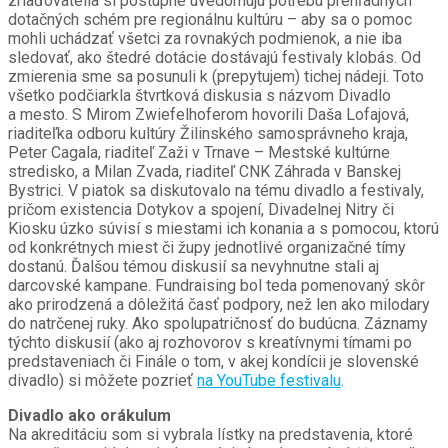
zriaďovatelia si postupne uvedomujú potrebu prehľadných
dotačných schém pre regionálnu kultúru – aby sa o pomoc
mohli uchádzať všetci za rovnakých podmienok, a nie iba
sledovať, ako štedré dotácie dostávajú festivaly klobás. Od
zmierenia sme sa posunuli k (prepytujem) tichej nádeji. Toto
všetko podčiarkla štvrtková diskusia s názvom Divadlo
a mesto. S Mirom Zwiefelhoferom hovorili Daša Lofajová,
riaditeľka odboru kultúry Žilinského samosprávneho kraja,
Peter Cagala, riaditeľ Zaži v Trnave – Mestské kultúrne
stredisko, a Milan Zvada, riaditeľ CNK Záhrada v Banskej
Bystrici. V piatok sa diskutovalo na tému divadlo a festivaly,
pričom existencia Dotykov a spojení, Divadelnej Nitry či
Kiosku úzko súvisí s miestami ich konania a s pomocou, ktorú
od konkrétnych miest či župy jednotlivé organizačné tímy
dostanú. Ďalšou témou diskusií sa nevyhnutne stali aj
darcovské kampane. Fundraising bol teda pomenovaný skôr
ako prirodzená a dôležitá časť podpory, než len ako milodary
do natrčenej ruky. Ako spolupatričnosť do budúcna. Záznamy
týchto diskusií (ako aj rozhovorov s kreatívnymi tímami po
predstaveniach či Finále o tom, v akej kondícii je slovenské
divadlo) si môžete pozrieť
na YouTube festivalu
.
Divadlo ako orákulum
Na akreditáciu som si vybrala lístky na predstavenia, ktoré