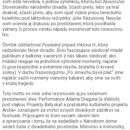
som ešte nevidela, s jednou výnimkou, ktorou bol
Nosorožec
Slovenského národného divadla. Sčasti preto, lebo sa hral
dvakrát, sčasti preto, aby som opäť videla prácu hereckého
kolektívu pod taktovkou režisérky Júlie Rázusovej. Navyše
som ocenila aj diskusiu po predstavení, ktorá poodhalila
zámery či proces vzniku nápadu inscenovať túto Ionescovu
hru.
Štvrtok odštartoval
Posledný prípad Viktora H.
, ktorý
naštudovalo Nové divadlo. Bolo fascinujúce sledovať mladé
publikum z balkóna: viacerých z nás lákalo sledovať, ako
mládež reaguje na jednotlivé vyhrotené momenty, napätie
či
gore
(explicitné a extrémne násilie, brutalita či krvavé
scény). V duchu frazeologizmu „Po smiechu býva plač“ sme
najskôr zažili rozmarný vianočný kabaret, aby sme sa ocitli
v krutej tragédii.
Toto motto vo mne silne rezonovalo aj po večernom
predstavení
Alex
. Performance Adama Draguna (a ďalších)
pod vlajkou Projektu Batyskaf a pražského kultúrneho projektu
Archa+ označujem za vrchol svojich diváckych zážitkov na
festivale. Pripisujem to trom veciam: okrem tém
a spracovania i tomu, že na sedadlách v Národnom dome
sedeli ľudia z divadelného prostredia. Milovníci a milovníčky,