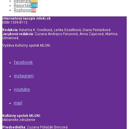
Recenzia
468
Reportáž
248
Rozhovor
98
Internetový časopis mloki.sk
ISSN 1339-8113
Redakcia:
Katarína K. Cvečková, Lenka Dzadíková, Diana Pavlačková
Jazyková redakcia:
Zuzana Andrejco Ferusová, Anna Zajacová, Martina
Ulmanová
Vydáva Kultúrny spolok MLOKi.
facebook
instagram
youtube
mail
Kultúrny spolok MLOKi
občianske združenie
Predsedníčka:
Zuzana Poliščák Šnircová