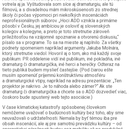
votrela aj ja. Vyštudovala som síce aj dramaturgiu, ale tú
filmovú, a s divadelnou mám mikroskúsenosti zo strednej
školy či počas výpomoci pri niekoľkých inscenáciách
neprofesionálnych súborov. „Hoci ADD vznikla a primárne
pôsobí v Česku, jej ambíciou je osloviť aj slovenských
kolegov a kolegyne, a preto je toto stretnutie zároveň
príležitosťou na vzájomné spoznanie a otvorenú diskusiu,“
písalo sa v programe. To sa na mieste aj naplnilo. Za všetky
podnety spomeniem napríklad argumenty Jakuba Molnára,
ktorý stretnutie viedol. Hovoril aj o tom, ako má každý svoje
publikum: PR oddelenie vidí iné publikum, iné pokladňa, iné
dramaturg či dramaturgička, iné herci a herečky. Odteraz na
tieto publiká budem myslieť častejšie. (Pod čiarou ešte
musím spomenúť príjemnú konštruktívnu atmosféru
a dramaturgické vtipy, napríklad na adresu prezentácie: „Ten
projektor je nakrivo. Je to náhoda alebo zámer?“ Ak ste
dramaturg či dramaturgička a chcete sa o ADD dozvedieť viac,
čoskoro bude spustený web tejto asociácie.)
V čase klimatickej katastrofy spôsobenej človekom
nemôžeme uvažovať o budúcnosti kultúry bez toho, aby sme
neuvažovali o udržateľnosti. Nemala by byť témou iba pre
obsah inscenácií, ale aj pre samotnú prevádzku kultúry – od