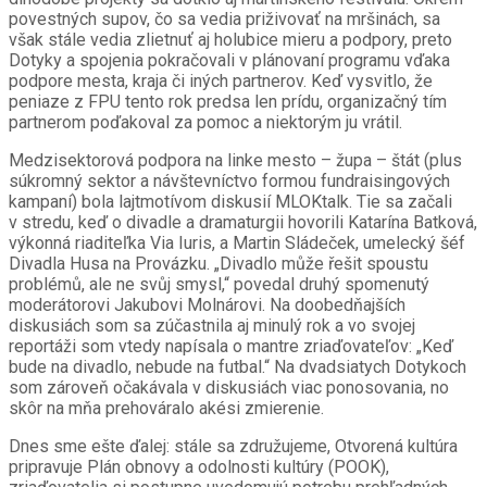
povestných supov, čo sa vedia priživovať na mršinách, sa
však stále vedia zlietnuť aj holubice mieru a podpory, preto
Dotyky a spojenia pokračovali v plánovaní programu vďaka
podpore mesta, kraja či iných partnerov. Keď vysvitlo, že
peniaze z FPU tento rok predsa len prídu, organizačný tím
partnerom poďakoval za pomoc a niektorým ju vrátil.
Medzisektorová podpora na linke mesto – župa – štát (plus
súkromný sektor a návštevníctvo formou fundraisingových
kampaní) bola lajtmotívom diskusií MLOKtalk. Tie sa začali
v stredu, keď o divadle a dramaturgii hovorili Katarína Batková,
výkonná riaditeľka Via Iuris, a Martin Sládeček, umelecký šéf
Divadla Husa na Provázku. „Divadlo může řešit spoustu
problémů, ale ne svůj smysl,“ povedal druhý spomenutý
moderátorovi Jakubovi Molnárovi. Na doobedňajších
diskusiách som sa zúčastnila aj minulý rok a vo svojej
reportáži som vtedy napísala o mantre zriaďovateľov: „Keď
bude na divadlo, nebude na futbal.“ Na dvadsiatych Dotykoch
som zároveň očakávala v diskusiách viac ponosovania, no
skôr na mňa prehováralo akési zmierenie.
Dnes sme ešte ďalej: stále sa združujeme, Otvorená kultúra
pripravuje Plán obnovy a odolnosti kultúry (POOK),